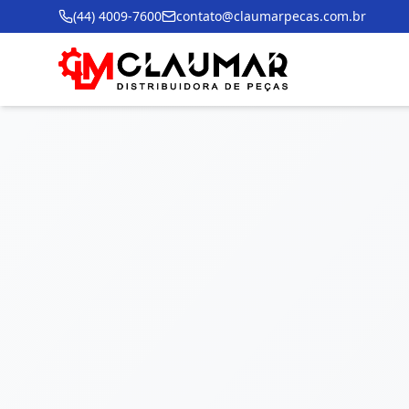
(44) 4009-7600
contato@claumarpecas.com.br