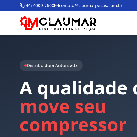
(44) 4009-7600
contato@claumarpecas.com.br
Distribuidora Autorizada
A
qualidade
move
seu
compressor