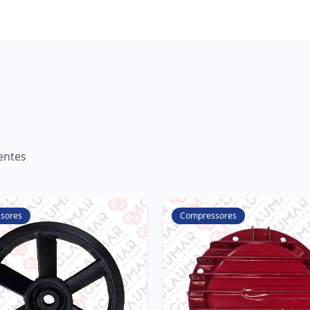
entes
sores
Compressores