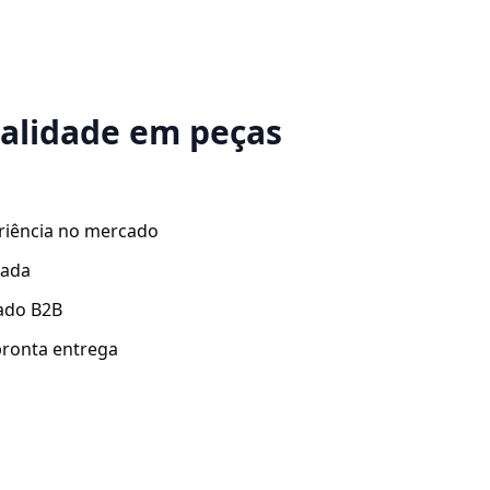
ualidade em peças
riência no mercado
zada
ado B2B
ronta entrega