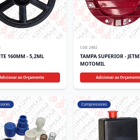
4
Cód:
2482
TE 160MM - 5,2ML
TAMPA SUPERIOR - JETMI
MOTOMIL
Adicionar ao Orçamento
Adicionar ao Orçament
sores
Compressores