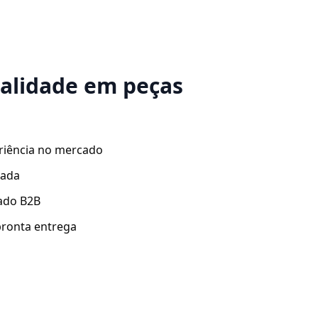
ualidade em peças
riência no mercado
zada
ado B2B
ronta entrega