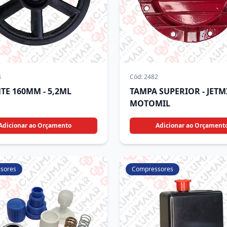
4
Cód:
2482
TE 160MM - 5,2ML
TAMPA SUPERIOR - JETMI
MOTOMIL
Adicionar ao Orçamento
Adicionar ao Orçament
sores
Compressores