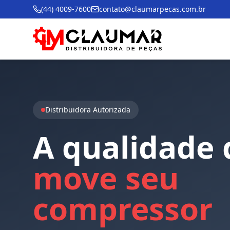
(44) 4009-7600
contato@claumarpecas.com.br
Distribuidora Autorizada
A
qualidade
move
seu
compressor