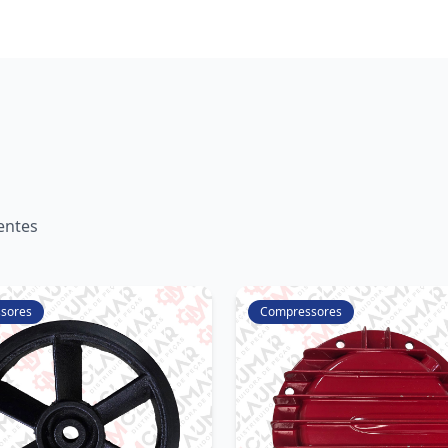
entes
sores
Compressores