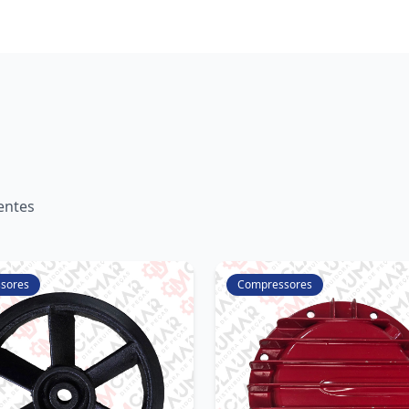
entes
sores
Compressores