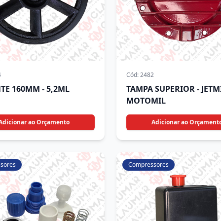
4
Cód:
2482
TE 160MM - 5,2ML
TAMPA SUPERIOR - JETMI
MOTOMIL
Adicionar ao Orçamento
Adicionar ao Orçament
sores
Compressores