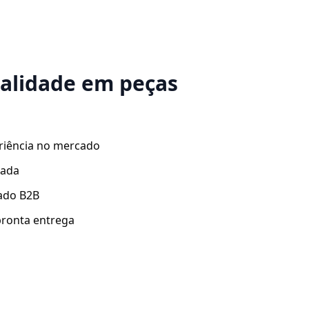
ualidade em peças
riência no mercado
zada
ado B2B
ronta entrega