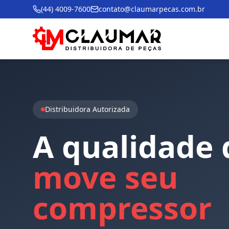
(44) 4009-7600
contato@claumarpecas.com.br
Distribuidora Autorizada
A
qualidade
move
seu
compressor