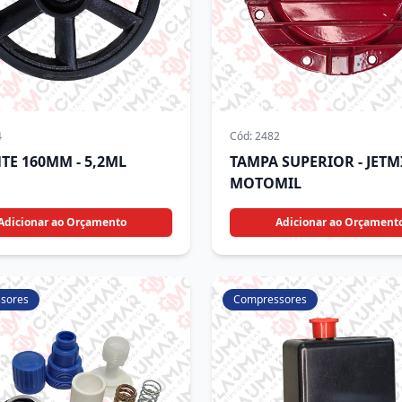
4
Cód:
2482
TE 160MM - 5,2ML
TAMPA SUPERIOR - JETMI
MOTOMIL
Adicionar ao Orçamento
Adicionar ao Orçament
sores
Compressores