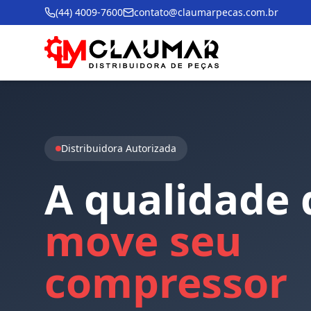
(44) 4009-7600
contato@claumarpecas.com.br
Distribuidora Autorizada
A
qualidade
move
seu
compressor