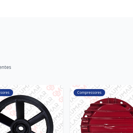
entes
sores
Compressores