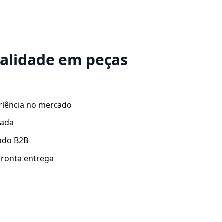
ualidade em peças
riência no mercado
zada
ado B2B
ronta entrega