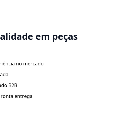
ualidade em peças
riência no mercado
zada
ado B2B
ronta entrega