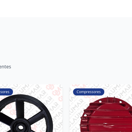
entes
sores
Compressores