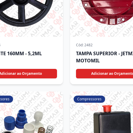
4
Cód:
2482
TE 160MM - 5,2ML
TAMPA SUPERIOR - JETMI
MOTOMIL
Adicionar ao Orçamento
Adicionar ao Orçament
sores
Compressores