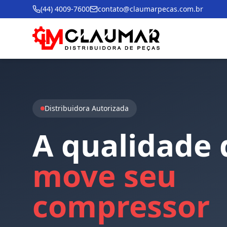
(44) 4009-7600
contato@claumarpecas.com.br
Distribuidora Autorizada
A
qualidade
move
seu
compressor