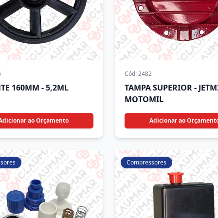
4
Cód:
2482
TE 160MM - 5,2ML
TAMPA SUPERIOR - JETMI
MOTOMIL
Adicionar ao Orçamento
Adicionar ao Orçament
sores
Compressores