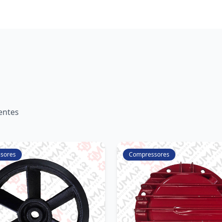
entes
sores
Compressores