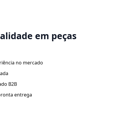
ualidade em peças
riência no mercado
zada
ado B2B
ronta entrega