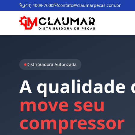
(44) 4009-7600
contato@claumarpecas.com.br
Distribuidora Autorizada
A
qualidade
move
seu
compressor