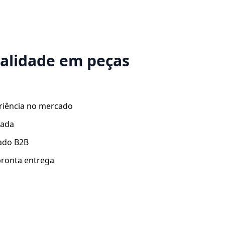
ualidade em peças
riência no mercado
zada
ado B2B
ronta entrega