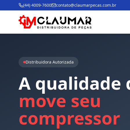
(44) 4009-7600
contato@claumarpecas.com.br
Distribuidora Autorizada
A
qualidade
move
seu
compressor