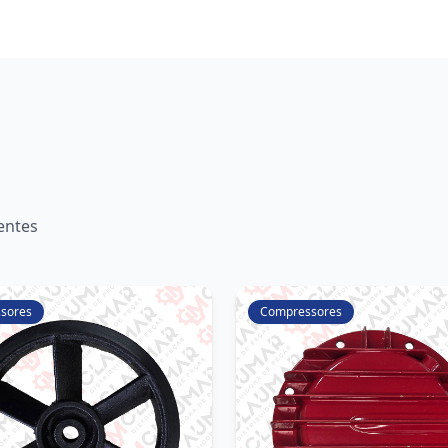
entes
sores
Compressores