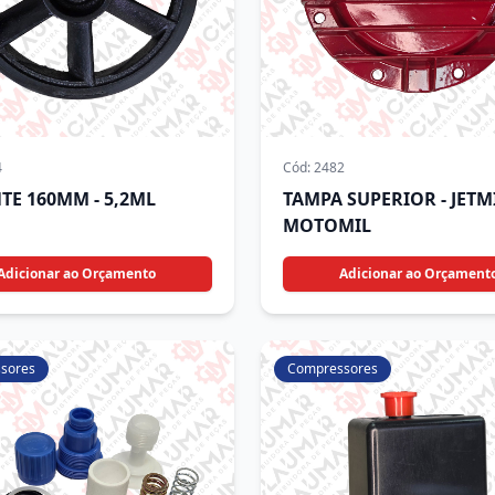
4
Cód:
2482
TE 160MM - 5,2ML
TAMPA SUPERIOR - JETMI
MOTOMIL
Adicionar ao Orçamento
Adicionar ao Orçament
sores
Compressores