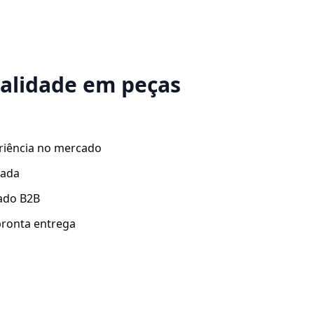
ualidade em peças
riência no mercado
zada
ado B2B
ronta entrega