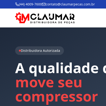
(44) 4009-7600
contato@claumarpecas.com.br
Distribuidora Autorizada
A
qualidade
move
seu
compressor