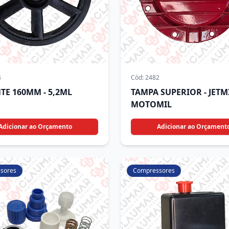
4
Cód:
2482
TE 160MM - 5,2ML
TAMPA SUPERIOR - JETMI
MOTOMIL
Adicionar ao Orçamento
Adicionar ao Orçament
sores
Compressores