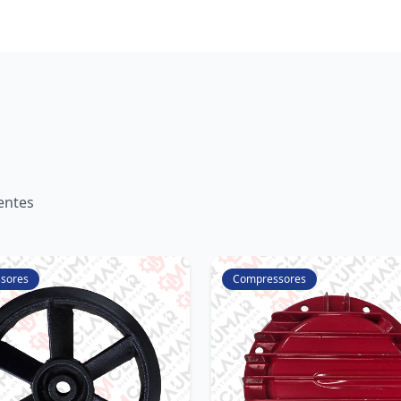
entes
sores
Compressores