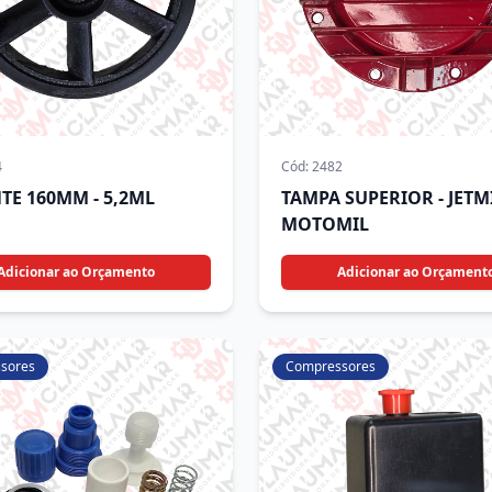
4
Cód:
2482
TE 160MM - 5,2ML
TAMPA SUPERIOR - JETMI
MOTOMIL
Adicionar ao Orçamento
Adicionar ao Orçament
sores
Compressores