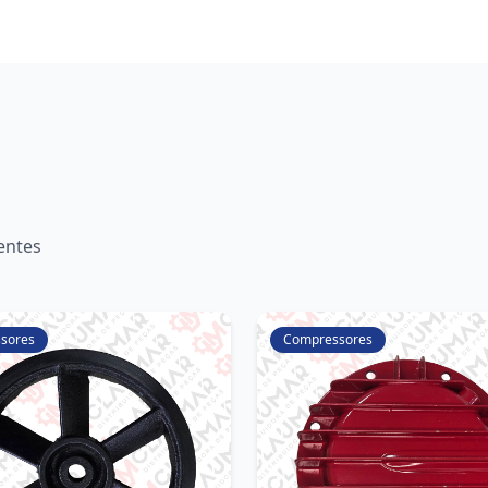
entes
sores
Compressores