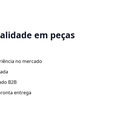
ualidade em peças
riência no mercado
zada
ado B2B
ronta entrega