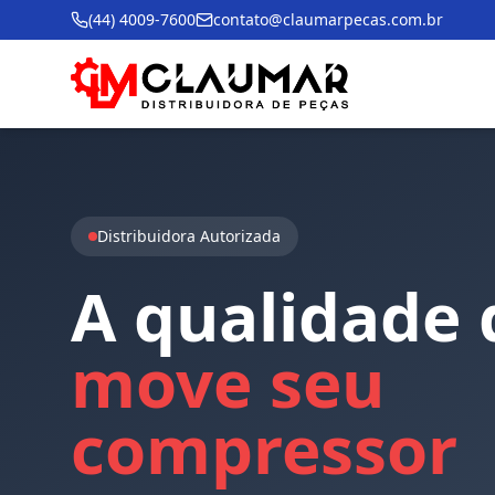
(44) 4009-7600
contato@claumarpecas.com.br
Distribuidora Autorizada
A
qualidade
move
seu
compressor