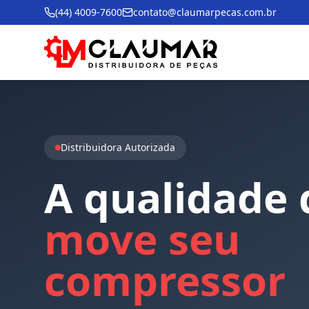
(44) 4009-7600
contato@claumarpecas.com.br
Distribuidora Autorizada
A
qualidade
move
seu
compressor