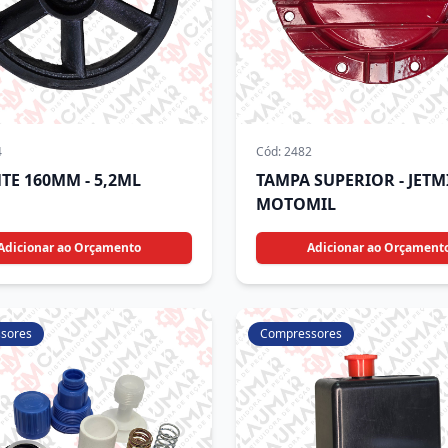
4
Cód:
2482
TE 160MM - 5,2ML
TAMPA SUPERIOR - JETMI
MOTOMIL
Adicionar ao Orçamento
Adicionar ao Orçament
sores
Compressores