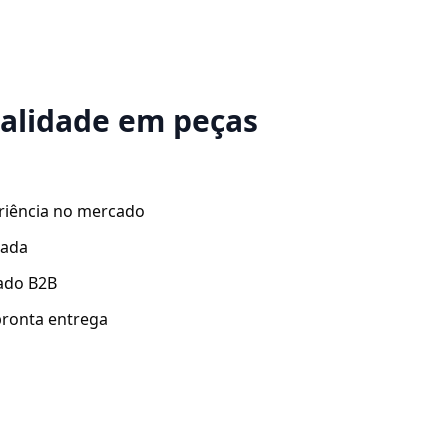
ualidade em peças
riência no mercado
zada
ado B2B
ronta entrega