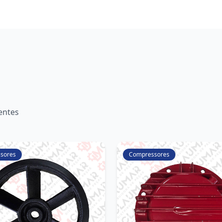
entes
sores
Compressores